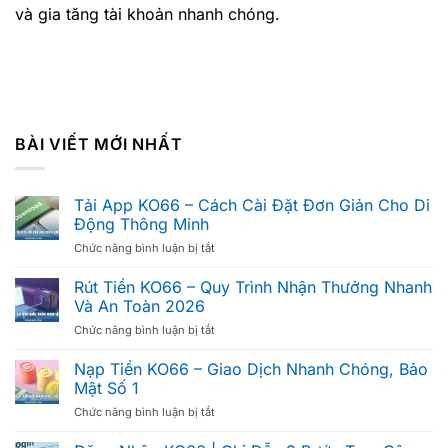
và gia tăng tài khoản nhanh chóng.
BÀI VIẾT MỚI NHẤT
Tải App KO66 – Cách Cài Đặt Đơn Giản Cho Di
Động Thông Minh
Chức năng bình luận bị tắt
ở
Tải
App
Rút Tiền KO66 – Quy Trình Nhận Thưởng Nhanh
KO66
Và An Toàn 2026
–
Chức năng bình luận bị tắt
ở
Cách
Rút
Cài
Tiền
Nạp Tiền KO66 – Giao Dịch Nhanh Chóng, Bảo
Đặt
KO66
Đơn
Mật Số 1
–
Giản
Chức năng bình luận bị tắt
ở
Quy
Cho
Nạp
Trình
Di
Tiền