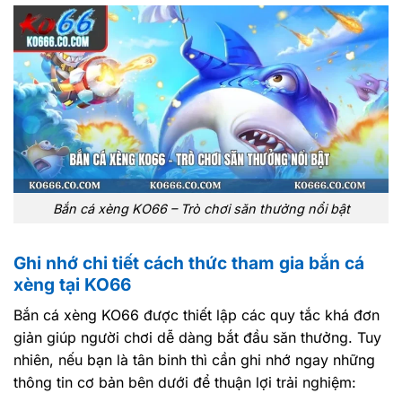
Bắn cá xèng KO66 – Trò chơi săn thưởng nổi bật
Ghi nhớ chi tiết cách thức tham gia bắn cá
xèng tại KO66
Bắn cá xèng KO66 được thiết lập các quy tắc khá đơn
giản giúp người chơi dễ dàng bắt đầu săn thưởng. Tuy
nhiên, nếu bạn là tân binh thì cần ghi nhớ ngay những
thông tin cơ bản bên dưới để thuận lợi trải nghiệm: