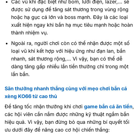
Các vũ khí đặc biệt như bom, lưới điện, lazer,… sẽ
được sử dụng để tăng sát thương trong vùng rộng
hoặc hạ gục cá lớn và boss mạnh. Đây là các loại
xuất hiện ngay khi bắn hạ mục tiêu mạnh hoặc hoàn
thành nhiệm vụ.
Ngoài ra, người chơi còn có thể nhận được một số
loại vũ khí kết hợp với hiệu ứng như đạn lan, bắn
nhanh, sát thương rộng,… Vì vậy, bạn có thể dễ
dàng tăng gấp nhiều lần tiền thưởng chỉ trong một
lần bắn.
Săn thưởng nhanh thắng cùng với mẹo chơi bắn cá
xèng KO66 từ cao thủ
Để tăng tốc nhận thưởng khi chơi
game bắn cá ăn tiền
,
các hội viên cần nắm được những kỹ thuật ngắm bắn
hiệu quả. Vì vậy, bạn đừng bỏ qua những bí quyết tối
ưu dưới đây để nâng cao cơ hội chiến thắng: