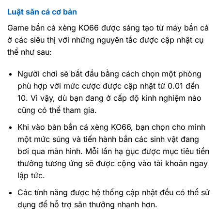
Luật săn cá cơ bản
Game bắn cá xèng KO66 được sáng tạo từ máy bắn cá
ở các siêu thị với những nguyên tắc được cập nhật cụ
thể như sau:
Người chơi sẽ bắt đầu bằng cách chọn một phòng
phù hợp với mức cược được cập nhật từ 0.01 đến
10. Vì vậy, dù bạn đang ở cấp độ kinh nghiệm nào
cũng có thể tham gia.
Khi vào bàn bắn cá xèng KO66, bạn chọn cho mình
một mức súng và tiến hành bắn các sinh vật đang
bơi qua màn hình. Mỗi lần hạ gục được mục tiêu tiền
thưởng tương ứng sẽ được cộng vào tài khoản ngay
lập tức.
Các tính năng được hệ thống cập nhật đều có thể sử
dụng để hỗ trợ săn thưởng nhanh hơn.