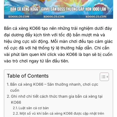
Bắn cá xèng KO66 tạo nên những trải nghiệm dưới đáy
đại dương đầy kịch tính với tốc độ bắn mượt mà và
hiệu ứng cực sôi động. Mỗi màn chơi đều tạo cảm giác
nổ cực đã với hệ thống tỷ lệ thưởng hấp dẫn. Chỉ cần
vài phút làm quen khi click vào KO66 là bạn sẽ bị cuốn
vào trò chơi ngay từ lần đầu tiên.
Table of Contents
Bắn cá xèng KO66 – Săn thưởng nhanh, chơi cực
cuốn
Ghi nhớ chi tiết cách thức tham gia bắn cá xèng tại
KO66
Luật săn cá cơ bản
Một số vũ khí bắn cá xèng KO66 được cập nhật trên