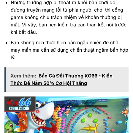
Những trường hợp bị thoát ra khỏi bàn chơi do
đường truyền mạng lỗi từ phía người chơi thì cổng
game không chịu trách nhiệm về khoản thưởng bị
mất. Vì vậy, bạn nên kiểm tra cẩn thận kết nối trước
khi bắt đầu.
Bạn không nên thực hiện bắn ngẫu nhiên để chờ
may mắn mà cần sử dụng chiến thuật ngắm bắn hợp
lý.
Xem thêm:
Bắn Cá Đổi Thưởng KO66 - Kiến
Thức Để Nắm 50% Cơ Hội Thắng