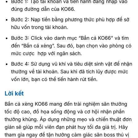
Bước 1: Tạo tài khoản và tiến hành đăng nhập vào
đúng đường dẫn của KO66.
Bước 2: Nạp tiền bằng phương thức phù hợp để sở
hữu vốn trong tài khoản.
Bước 3: Click vào danh mục “Bắn cá KO66” và tìm
đến “Bắn cá xèng”. Sau đó, bạn chọn vào phòng có
mức cược hợp với ngân sách.
Bước 4: Sử dụng vũ khí và tiêu diệt sinh vật để nhận
thưởng về tài khoản. Sau khi đã tích lũy được mức
vốn lớn, bạn có thể tiến hành rút tiền.
Lời kết
Bắn cá xèng KO66 mang đến trải nghiệm săn thưởng
tốc độ cao, đồ họa sống động và cơ hội nhận phần
thưởng khủng. Áp dụng những mẹo và chiến thuật đơn
giản sẽ giúp mỗi viên đạn phát huy tối đa giá trị. Hãy
tham gia ngay để tận hưởng cảm giác săn boss thú vị