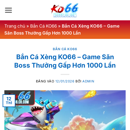
Bỏ
qua
nội
dung
Trang chủ
»
Bắn Cá KO66
»
Bắn Cá Xèng KO66 – Game
Săn Boss Thưởng Gấp Hơn 1000 Lần
BẮN CÁ KO66
Bắn Cá Xèng KO66 – Game Săn
Boss Thưởng Gấp Hơn 1000 Lần
ĐĂNG VÀO
12/01/2026
BỞI
ADMIN
12
Th1