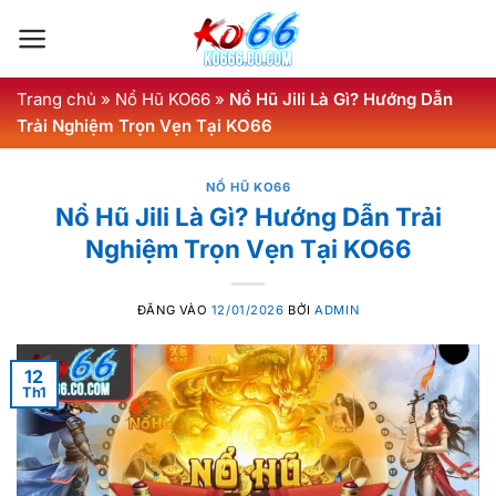
Bỏ
qua
nội
dung
Trang chủ
»
Nổ Hũ KO66
»
Nổ Hũ Jili Là Gì? Hướng Dẫn
Trải Nghiệm Trọn Vẹn Tại KO66
NỔ HŨ KO66
Nổ Hũ Jili Là Gì? Hướng Dẫn Trải
Nghiệm Trọn Vẹn Tại KO66
ĐĂNG VÀO
12/01/2026
BỞI
ADMIN
12
Th1