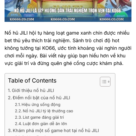
Nổ hũ JILI hội tụ hàng loạt game xanh chín được nhiều
bet thủ yêu thích trải nghiệm. Sảnh trò chơi độ hot
không tưởng tại KO66, ước tính khoảng vài nghìn người
chơi mỗi ngày. Bài viết này giúp bạn hiểu hơn về khu
vực giải trí và đừng quên ghé cổng cược khám phá.
Table of Contents
Giới thiệu nổ hũ JILI
Điểm nổi bật của nổ hũ JILI
Hiệu ứng sống động
Nổ hũ JILI tỷ lệ thưởng cao
List game đáng giải trí
Luật đơn giản dễ ăn lớn
Khám phá một số game hot tại nổ hũ JILI