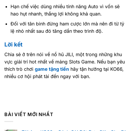
Hạn chế việc dùng nhiều tính năng Auto vì vốn sẽ
hao hụt nhanh, thắng lợi không khả quan.
Đối với tân binh đừng ham cược lớn mà nên đi từ tỷ
lệ nhỏ nhất sau đó tăng dần theo trình độ.
Lời kết
Chia sẻ ở trên nói về nổ hũ JILI, một trong những khu
vực giải trí hot nhất về mảng Slots Game. Nếu bạn yêu
thích trò chơi
game tặng tiền
hãy tận hưởng tại KO66,
nhiều cơ hội phát tài đến ngay với bạn.
BÀI VIẾT MỚI NHẤT