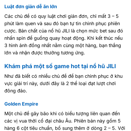
Luật đơn giản dễ ăn lớn
Các chủ đề có quy luật chơi giản đơn, chỉ mất 3 – 5
phút làm quen và sau đó bạn tự tin chinh phục phiên
cược. Bản chất của nổ hũ JILI là chọn mức bet sau đó
nhấn spin để guồng quay hoạt động. Khi kết thúc nếu
3 hình ảnh đồng nhất nằm cùng một hàng, bạn thắng
lớn và nhận được thưởng tương ứng.
Khám phá một số game hot tại nổ hũ JILI
Như đã biết có nhiều chủ đề để bạn chinh phục ở khu
vực giải trí này, dưới đây là 2 thể loại đạt lượt chơi
đông đảo.
Golden Empire
Một chủ đề gây bão khi có biểu tượng liên quan đến
các vị vua thời cổ đại châu Âu. Phiên bản này gồm 5
hàng 6 cột tiêu chuẩn, bổ sung thêm ở dòng 2 – 5. Với