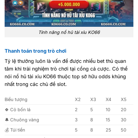
Tính năng nổ hũ tài xỉu KO66
Thanh toán trong trò chơi
Tỷ lệ thưởng luôn là vấn đề được nhiều bet thủ quan
tâm khi trải nghiệm trò chơi tại cổng cá cược. Có thể
nói nổ hũ tài xỉu KO66 thuộc top sở hữu odds khủng
nhất trong các chủ đề slot.
Biểu tượng
X2
X3
X4
X5
🍀 Cỏ bốn lá
2
5
10
20
🔔 Chuông vàng
3
8
15
30
💰 Túi tiền
5
8
25
50