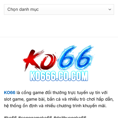
3
Cập
Bước
Trong
DANH
Mở
Tích
MỤC
Tài
Tắc
Khoản
Hội
Viên
Dễ
Dàng
KO66
là cổng game đổi thưởng trực tuyến uy tín với
slot game, game bài, bắn cá và nhiều trò chơi hấp dẫn,
hệ thống ổn định và nhiều chương trình khuyến mãi.
#ko66 #conggameko66 #doithuongko66