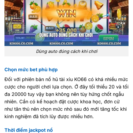
Dùng auto đúng cách khi chơi
Chọn mức bet phù hợp
Đối với phiên bản nổ hũ tài xỉu KO66 có khá nhiều mức
cược cho người chơi lựa chọn. Ở đây tối thiểu 20 và tối
đa 20000 tuy vậy bạn không nên tùy hứng chốt ngẫu
nhiên. Cần có kế hoạch đặt cược khoa học, đơn cử
như tân thủ nên chọn mức nhỏ sau đó mới tăng tốc khi
kinh nghiệm đã tích lũy được nhiều hơn.
Thời điểm jackpot nổ