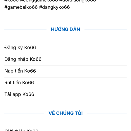
#gamebaiko66 #dangkyko66
HƯỚNG DẪN
Đăng ký Ko66
Đăng nhập Ko66
Nạp tiền Ko66
Rút tiền Ko66
Tải app Ko66
VỀ CHÚNG TÔI