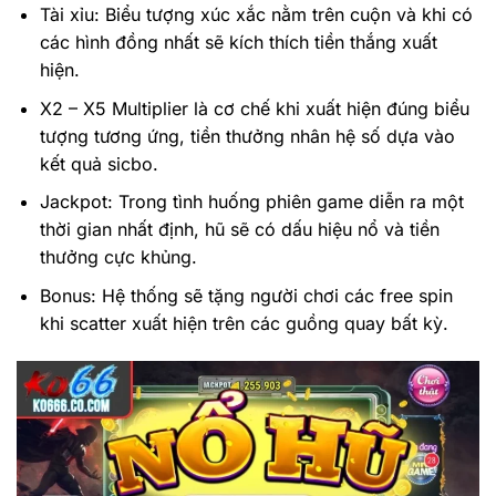
Tài xỉu: Biểu tượng xúc xắc nằm trên cuộn và khi có
các hình đồng nhất sẽ kích thích tiền thắng xuất
hiện.
X2 – X5 Multiplier là cơ chế khi xuất hiện đúng biểu
tượng tương ứng, tiền thưởng nhân hệ số dựa vào
kết quả sicbo.
Jackpot: Trong tình huống phiên game diễn ra một
thời gian nhất định, hũ sẽ có dấu hiệu nổ và tiền
thưởng cực khủng.
Bonus: Hệ thống sẽ tặng người chơi các free spin
khi scatter xuất hiện trên các guồng quay bất kỳ.