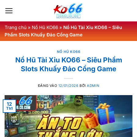
Bỏ
qua
nội
dung
Trang chủ
»
Nổ Hũ KO66
»
Nổ Hũ Tài Xỉu KO66 – Siêu
Phẩm Slots Khuấy Đảo Cổng Game
NỔ HŨ KO66
Nổ Hũ Tài Xỉu KO66 – Siêu Phẩm
Slots Khuấy Đảo Cổng Game
ĐĂNG VÀO
12/01/2026
BỞI
ADMIN
12
Th1