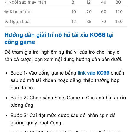
⭐ Ngôi sao may mắn
8
12
40
80
💎 Kim cương
10
20
60
120
🔥 Ngọn Lửa
12
35
70
150
Hướng dẫn giải trí nổ hũ tài xỉu KO66 tại
cổng game
Để tham gia trải nghiệm sự thú vị của trò chơi này ở
sàn cá cược, bạn xem nội dung hướng dẫn bên dưới.
Bước 1: Vào cổng game bằng
link vào KO66
chuẩn
sau đó mở tài khoản hoặc đăng nhập trường hợp
bạn đã có.
Bước 2: Chọn sảnh Slots Game > Click nổ hũ tài xỉu
tương ứng.
Bước 3: Cài đặt mức cược sau đó nhấn spin để
guồng quay hoạt động.