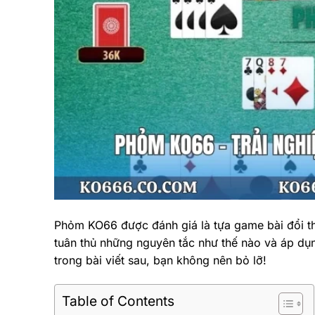
Phỏm KO66 được đánh giá là tựa game bài đổi th
tuân thủ những nguyên tắc như thế nào và áp dụ
trong bài viết sau, bạn không nên bỏ lỡ!
Table of Contents