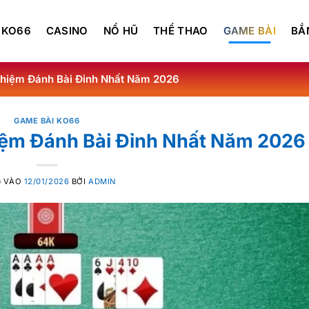
KO66
CASINO
NỔ HŨ
THỂ THAO
GAME BÀI
BẮ
hiệm Đánh Bài Đỉnh Nhất Năm 2026
GAME BÀI KO66
iệm Đánh Bài Đỉnh Nhất Năm 2026
G VÀO
12/01/2026
BỞI
ADMIN