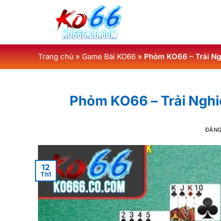
Bỏ
qua
nội
dung
Trang chủ
»
Game Bài KO66
»
Phỏm KO66 – Trải Ng
Phỏm KO66 – Trải Ngh
ĐĂN
12
Th1