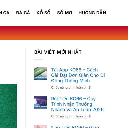
N CÁ
ĐÁ GÀ
XỔ SỐ
SỔ MƠ
HƯỚNG DẪN
BÀI VIẾT MỚI NHẤT
Tải App KO66 – Cách
Cài Đặt Đơn Giản Cho Di
Động Thông Minh
Chức năng bình luận bị tắt
ở
Tải
App
Rút Tiền KO66 – Quy
KO66
Trình Nhận Thưởng
–
Nhanh Và An Toàn 2026
Cách
Chức năng bình luận bị tắt
ở
Cài
Rút
Đặt
Tiền
Đơn
Nạp Tiền KO66 – Giao