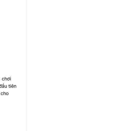
Viên
Dễ
Dàng
 chơi
đầu tiên
 cho