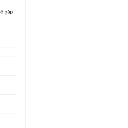
sẽ gặp