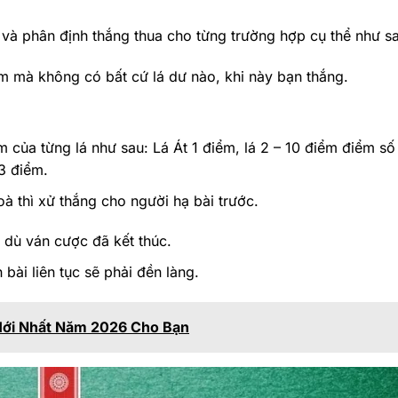
và phân định thắng thua cho từng trường hợp cụ thể như s
m mà không có bất cứ lá dư nào, khi này bạn thắng.
 của từng lá như sau: Lá Át 1 điểm, lá 2 – 10 điểm điểm số
13 điểm.
à thì xử thắng cho người hạ bài trước.
dù ván cược đã kết thúc.
bài liên tục sẽ phải đền làng.
 Mới Nhất Năm 2026 Cho Bạn