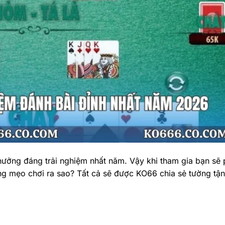
ưởng đáng trải nghiệm nhất năm. Vậy khi tham gia bạn sẽ 
ng mẹo chơi ra sao? Tất cả sẽ được KO66 chia sẻ tường tậ