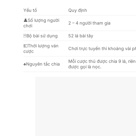
Yếu tố
Quy định
👤Số lượng người
2 – 4 người tham gia
chơi
🃏Bộ bài sử dụng
52 lá bài tây
💵Thời lượng ván
Chơi trực tuyến thì khoảng vài phú
cược
Mỗi cược thủ được chia 9 lá, ri
♣️Nguyên tắc chia
được gọi là nọc.