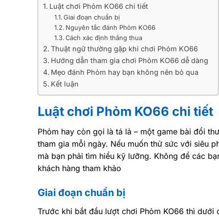
Luật chơi Phỏm KO66 chi tiết
Giai đoạn chuẩn bị
Nguyên tắc đánh Phỏm KO66
Cách xác định thắng thua
Thuật ngữ thường gặp khi chơi Phỏm KO66
Hướng dẫn tham gia chơi Phỏm KO66 dễ dàng
Mẹo đánh Phỏm hay bạn không nên bỏ qua
Kết luận
Luật chơi Phỏm KO66 chi tiết
Phỏm hay còn gọi là tá lả – một game bài đổi th
tham gia mỗi ngày. Nếu muốn thử sức với siêu phẩ
mà bạn phải tìm hiểu kỹ lưỡng. Không để các bạn 
khách hàng tham khảo
Giai đoạn chuẩn bị
Trước khi bắt đầu lượt chơi Phỏm KO66 thì dưới