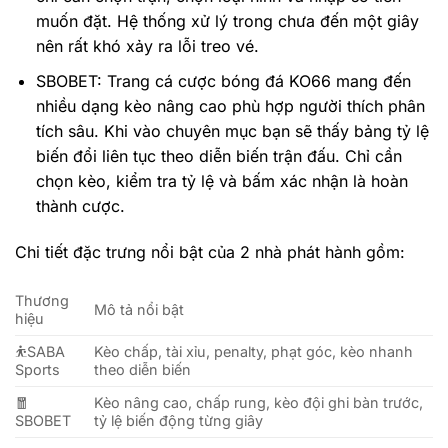
muốn đặt. Hệ thống xử lý trong chưa đến một giây
nên rất khó xảy ra lỗi treo vé.
SBOBET: Trang cá cược bóng đá KO66 mang đến
nhiều dạng kèo nâng cao phù hợp người thích phân
tích sâu. Khi vào chuyên mục bạn sẽ thấy bảng tỷ lệ
biến đổi liên tục theo diễn biến trận đấu. Chỉ cần
chọn kèo, kiểm tra tỷ lệ và bấm xác nhận là hoàn
thành cược.
Chi tiết đặc trưng nổi bật của 2 nhà phát hành gồm:
Thương
Mô tả nổi bật
hiệu
⛹️SABA
Kèo chấp, tài xỉu, penalty, phạt góc, kèo nhanh
Sports
theo diễn biến
🧧
Kèo nâng cao, chấp rung, kèo đội ghi bàn trước,
SBOBET
tỷ lệ biến động từng giây