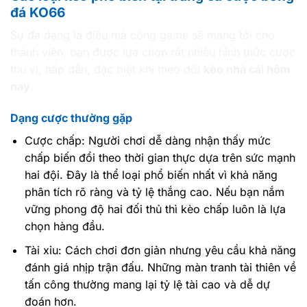
đá KO66
Sự đa dạng là điều mà cổng game sẽ mang tới cho
thành viên, bạn được lựa chọn rất nhiều hình thức cược
thú vị, hấp dẫn, đặc biệt khi theo dõi
kèo nhà cái hôm
nay
.
Dạng cược thường gặp
Cược chấp: Người chơi dễ dàng nhận thấy mức
chấp biến đổi theo thời gian thực dựa trên sức mạnh
hai đội. Đây là thể loại phổ biến nhất vì khả năng
phân tích rõ ràng và tỷ lệ thắng cao. Nếu bạn nắm
vững phong độ hai đối thủ thì kèo chấp luôn là lựa
chọn hàng đầu.
Tài xỉu: Cách chơi đơn giản nhưng yêu cầu khả năng
đánh giá nhịp trận đấu. Những màn tranh tài thiên về
tấn công thường mang lại tỷ lệ tài cao và dễ dự
đoán hơn.