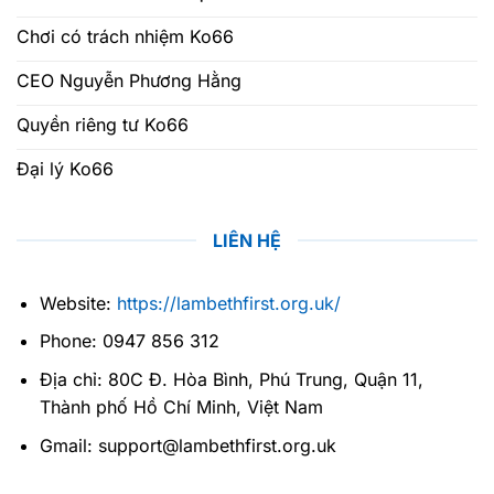
Chơi có trách nhiệm Ko66
CEO Nguyễn Phương Hằng
Quyền riêng tư Ko66
Đại lý Ko66
LIÊN HỆ
Website:
https://lambethfirst.org.uk/
Phone:
0947 856 312
Địa chỉ:
80C Đ. Hòa Bình, Phú Trung, Quận 11,
Thành phố Hồ Chí Minh, Việt Nam
Gmail:
support@lambethfirst.org.uk