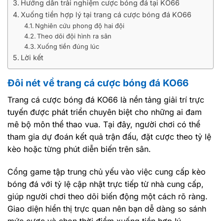
Hướng dẫn trải nghiệm cược bóng đá tại KO66
Xuống tiền hợp lý tại trang cá cược bóng đá KO66
Nghiên cứu phong độ hai đội
Theo dõi đội hình ra sân
Xuống tiền đúng lúc
Lời kết
Đôi nét về trang cá cược bóng đá KO66
Trang cá cược bóng đá KO66 là nền tảng giải trí trực
tuyến được phát triển chuyên biệt cho những ai đam
mê bộ môn thể thao vua. Tại đây, người chơi có thể
tham gia dự đoán kết quả trận đấu, đặt cược theo tỷ lệ
kèo hoặc từng phút diễn biến trên sân.
Cổng game tập trung chủ yếu vào việc cung cấp kèo
bóng đá với tỷ lệ cập nhật trực tiếp từ nhà cung cấp,
giúp người chơi theo dõi biến động một cách rõ ràng.
Giao diện hiển thị trực quan nên bạn dễ dàng so sánh
mức cược và chọn thời điểm xuống tiền hợp lý.