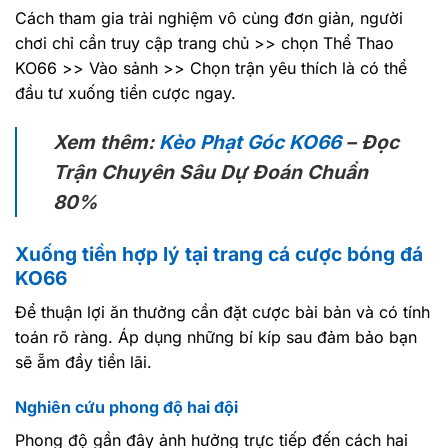
Cách tham gia trải nghiệm vô cùng đơn giản, người
chơi chỉ cần truy cập trang chủ >> chọn Thể Thao
KO66 >> Vào sảnh >> Chọn trận yêu thích là có thể
đầu tư xuống tiền cược ngay.
Xem thêm:
Kèo Phạt Góc KO66
– Đọc
Trận Chuyên Sâu Dự Đoán Chuẩn
80%
Xuống tiền hợp lý tại trang cá cược bóng đá
KO66
Để thuận lợi ăn thưởng cần đặt cược bài bản và có tính
toán rõ ràng. Áp dụng những bí kíp sau đảm bảo bạn
sẽ ẵm đầy tiền lãi.
Nghiên cứu phong độ hai đội
Phong độ gần đây ảnh hưởng trực tiếp đến cách hai