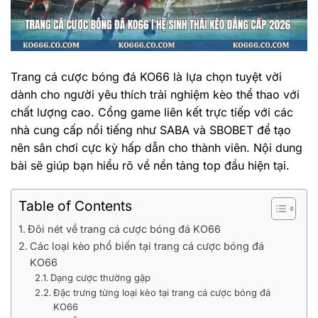
Trang cá cược bóng đá KO66 là lựa chọn tuyệt vời
dành cho người yêu thích trải nghiệm kèo thể thao với
chất lượng cao. Cổng game liên kết trực tiếp với các
nhà cung cấp nổi tiếng như SABA và SBOBET để tạo
nên sân chơi cực kỳ hấp dẫn cho thành viên. Nội dung
bài sẽ giúp bạn hiểu rõ về nền tảng top đầu hiện tại.
Table of Contents
Đôi nét về trang cá cược bóng đá KO66
Các loại kèo phổ biến tại trang cá cược bóng đá
KO66
Dạng cược thường gặp
Đặc trưng từng loại kèo tại trang cá cược bóng đá
KO66