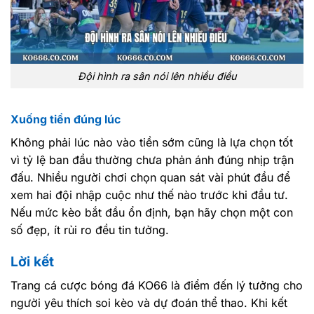
Đội hình ra sân nói lên nhiều điều
Xuống tiền đúng lúc
Không phải lúc nào vào tiền sớm cũng là lựa chọn tốt
vì tỷ lệ ban đầu thường chưa phản ánh đúng nhịp trận
đấu. Nhiều người chơi chọn quan sát vài phút đầu để
xem hai đội nhập cuộc như thế nào trước khi đầu tư.
Nếu mức kèo bắt đầu ổn định, bạn hãy chọn một con
số đẹp, ít rủi ro đều tin tưởng.
Lời kết
Trang cá cược bóng đá KO66 là điểm đến lý tưởng cho
người yêu thích soi kèo và dự đoán thể thao. Khi kết