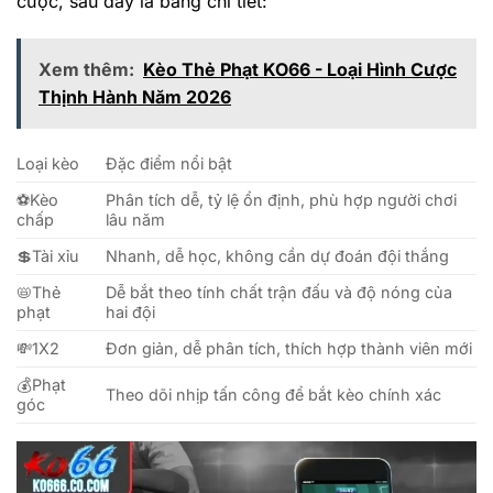
cược, sau đây là bảng chi tiết:
Xem thêm:
Kèo Thẻ Phạt KO66 - Loại Hình Cược
Thịnh Hành Năm 2026
Loại kèo
Đặc điểm nổi bật
⚽Kèo
Phân tích dễ, tỷ lệ ổn định, phù hợp người chơi
chấp
lâu năm
💲Tài xỉu
Nhanh, dễ học, không cần dự đoán đội thắng
📛Thẻ
Dễ bắt theo tính chất trận đấu và độ nóng của
phạt
hai đội
💸1X2
Đơn giản, dễ phân tích, thích hợp thành viên mới
💰Phạt
Theo dõi nhịp tấn công để bắt kèo chính xác
góc