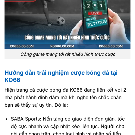
Cổng game mang tới rất nhiều hình thức cược
Hướng dẫn trải nghiệm cược bóng đá tại
KO66
Hiện trang cá cược bóng đá KO66 đang liên kết với 2
nhà phát hành đình đám mà khi nghe tên chắc chắn
bạn sẽ thấy sự uy tín. Đó là:
SABA Sports: Nền tảng có giao diện đơn giản, tốc
độ cực nhanh và cập nhật kèo liên tục. Người chơi
chỉ cần chọn trận, chọn loại hình và nhập số tiền