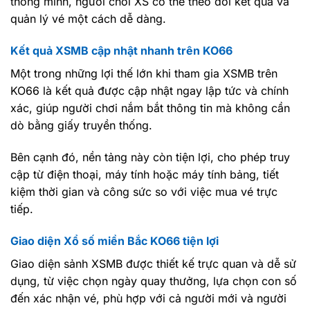
thông minh, người chơi XS có thể theo dõi kết quả và
quản lý vé một cách dễ dàng.
Kết quả XSMB cập nhật nhanh trên KO66
Một trong những lợi thế lớn khi tham gia XSMB trên
KO66 là kết quả được cập nhật ngay lập tức và chính
xác, giúp người chơi nắm bắt thông tin mà không cần
dò bằng giấy truyền thống.
Bên cạnh đó, nền tảng này còn tiện lợi, cho phép truy
cập từ điện thoại, máy tính hoặc máy tính bảng, tiết
kiệm thời gian và công sức so với việc mua vé trực
tiếp.
Giao diện Xổ số miền Bắc KO66 tiện lợi
Giao diện sảnh XSMB được thiết kế trực quan và dễ sử
dụng, từ việc chọn ngày quay thưởng, lựa chọn con số
đến xác nhận vé, phù hợp với cả người mới và người