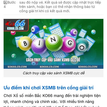
4️⃣Bước
sau đó nộp vé. Kết quả sẽ được cập nhật trực tiếp
4
trên sảnh, hoặc bạn có thể nhận thông báo từ
cổng giải trí khi có kết quả mới.
Cách truy cập vào sảnh XSMB cực dễ
Ưu điểm khi chơi XSMB trên cổng giải trí
Chơi Xổ số miền Bắc KO66 mang đến trải nghiệm tiện
lợi, nhanh chóng và chính xác. Với nhiều tính năng