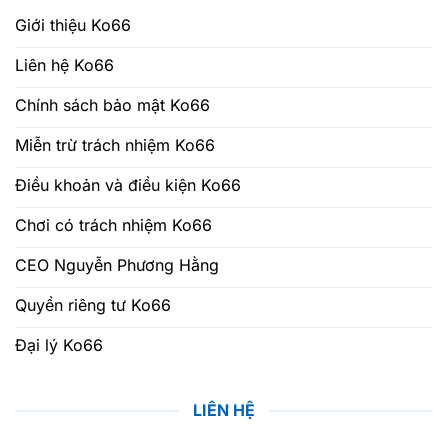
Giới thiệu Ko66
Liên hệ Ko66
Chính sách bảo mật Ko66
Miễn trừ trách nhiệm Ko66
Điều khoản và điều kiện Ko66
Chơi có trách nhiệm Ko66
CEO Nguyễn Phương Hằng
Quyền riêng tư Ko66
Đại lý Ko66
LIÊN HỆ