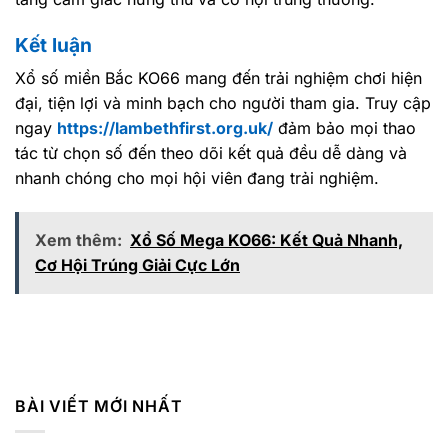
Kết luận
Xổ số miền Bắc KO66 mang đến trải nghiệm chơi hiện
đại, tiện lợi và minh bạch cho người tham gia. Truy cập
ngay
https://lambethfirst.org.uk/
đảm bảo mọi thao
tác từ chọn số đến theo dõi kết quả đều dễ dàng và
nhanh chóng cho mọi hội viên đang trải nghiệm.
Xem thêm:
Xổ Số Mega KO66: Kết Quả Nhanh,
Cơ Hội Trúng Giải Cực Lớn
BÀI VIẾT MỚI NHẤT