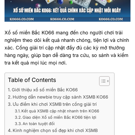
Xổ số miền Bắc KO66 mang đến cho người chơi trải
nghiệm theo dõi kết quả nhanh chóng, tiện lợi và chính
xác. Cổng giải trí cập nhật đầy đủ các kỳ mở thưởng
hàng ngày, giúp bạn dễ dàng tra cứu, so sánh và kiểm
tra kết quả mọi lúc mọi nơi.
Table of Contents
Giới thiệu xổ số miền Bắc KO66
Hướng dẫn newbie truy cập sảnh XSMB KO66
Ưu điểm khi chơi XSMB trên cổng giải trí
Kết quả XSMB cập nhật nhanh trên KO66
Giao diện Xổ số miền Bắc KO66 tiện lợi
An toàn tuyệt đối
Kinh nghiệm chọn số đẹp khi chơi XSMB